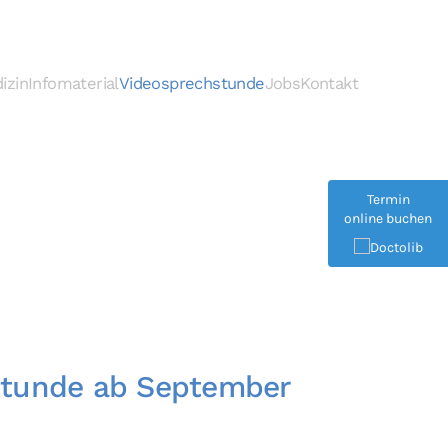
izin
Infomaterial
Videosprechstunde
Jobs
Kontakt
Termin
online buchen
stunde ab September