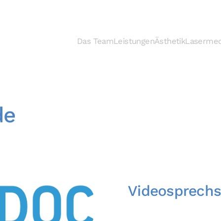
Das Team
Leistungen
Ästhetik
Lasermed
de
Videosprech