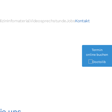
izin
Infomaterial
Videosprechstunde
Jobs
Kontakt
Termin
online buchen
ie uns